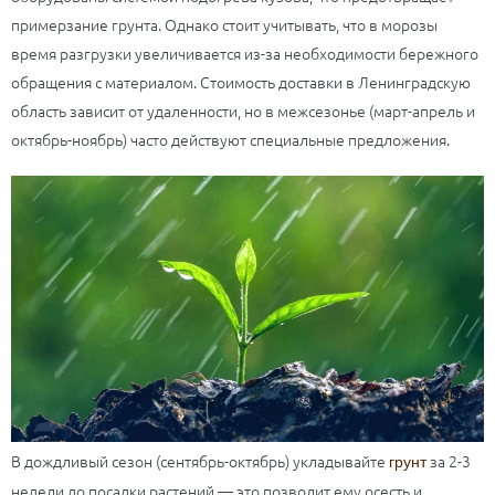
примерзание грунта. Однако стоит учитывать, что в морозы
время разгрузки увеличивается из-за необходимости бережного
обращения с материалом. Стоимость доставки в Ленинградскую
область зависит от удаленности, но в межсезонье (март-апрель и
октябрь-ноябрь) часто действуют специальные предложения.
В дождливый сезон (сентябрь-октябрь) укладывайте
за 2-3
грунт
недели до посадки растений — это позволит ему осесть и